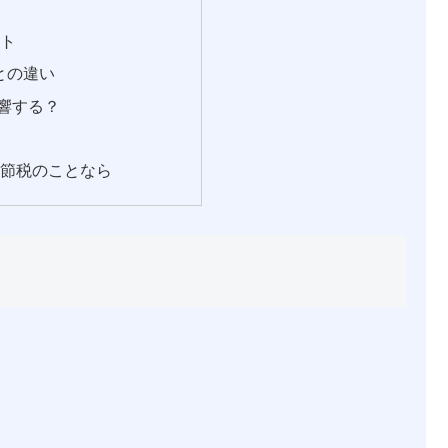
ト
ット
との違い
響する？
・節税のことなら