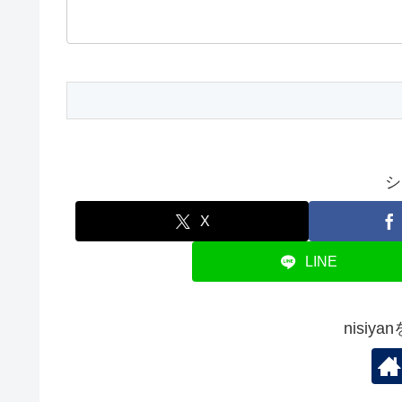
シ
X
LINE
nisiy